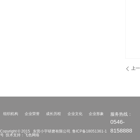
上一
ꄴ
组织机构
企业荣誉
成长历程
企业文化
企业形象
服务热线：
0546-
8158888
Copyright © 2015 东营小宇研磨有限公司. 鲁ICP备
18051361-1
号 技术支持：飞色网络