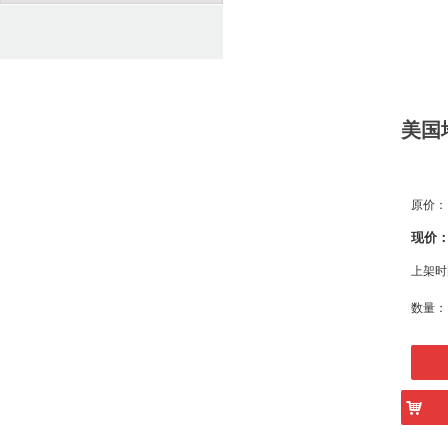
美国
原价：
现价
上架时
数量：
낙